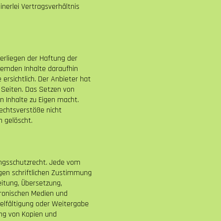
nerlei Vertragsverhältnis
erliegen der Haftung der
fremden Inhalte daraufhin
rsichtlich. Der Anbieter hat
n Seiten. Das Setzen von
n Inhalte zu Eigen macht.
Rechtsverstöße nicht
 gelöscht.
ungsschutzrecht. Jede vom
gen schriftlichen Zustimmung
eitung, Übersetzung,
tronischen Medien und
ielfältigung oder Weitergabe
lung von Kopien und