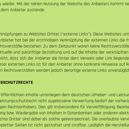
 wieder. Mit der reinen Nutzung der Website des Anbieters kommt kei
 dem Anbieter zustande.
knüpfungen zu Websites Dritter (“externe Links”). Diese Websites unt
 Anbieter hat bei der erstmaligen Verknüpfung der externen Links die 
chtsverstöße bestehen. Zu dem Zeitpunkt waren keine Rechtsverstöße e
 aktuelle und zukünftige Gestaltung und auf die Inhalte der verknüpfte
icht, dass sich der Anbieter die hinter dem Verweis oder Link liegende
ieser externen Links ist für den Anbieter ohne konkrete Hinweise auf 
n Rechtsverstößen werden jedoch derartige externe Links unverzüglich
GSSCHUTZRECHTE
eröffentlichten Inhalte unterliegen dem deutschen Urheber- und Leist
eistungsschutzrecht nicht zugelassene Verwertung bedarf der vorheri
gen Rechteinhabers. Dies gilt insbesondere für Vervielfältigung, Bearb
tung bzw. Wiedergabe von Inhalten in Datenbanken oder anderen elek
hte Dritter sind dabei als solche gekennzeichnet. Die unerlaubte Verv
pletter Seiten ist nicht gestattet und strafbar. Lediglich die Herstel