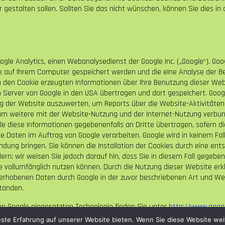
 gestalten sollen. Sollten Sie das nicht wünschen, können Sie dies in 
gle Analytics, einen Webanalysedienst der Google Inc. („Google“). Goo
die auf Ihrem Computer gespeichert werden und die eine Analyse der 
h den Cookie erzeugten Informationen über Ihre Benutzung dieser Websit
 Server von Google in den USA übertragen und dort gespeichert. Goog
g der Website auszuwerten, um Reports über die Website-Aktivitäten 
m weitere mit der Website-Nutzung und der Internet-Nutzung verbun
le diese Informationen gegebenenfalls an Dritte übertragen, sofern di
ese Daten im Auftrag von Google verarbeiten. Google wird in keinem Fal
ndung bringen. Sie können die Installation der Cookies durch eine ents
rn; wir weisen Sie jedoch darauf hin, dass Sie in diesem Fall gegeben
 vollumfänglich nutzen können. Durch die Nutzung dieser Website erkl
 erhobenen Daten durch Google in der zuvor beschriebenen Art und W
tanden.
on Google eingesetzten Technologie finden Sie unter
http://www.googl
este Erfahrung auf unserer Website bieten. Wenn Sie diese Website wei