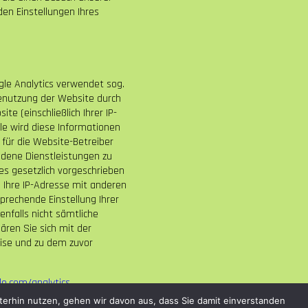
den Einstellungen Ihres
gle Analytics verwendet sog.
Benutzung der Website durch
e (einschließlich Ihrer IP-
le wird diese Informationen
für die Website-Betreiber
dene Dienstleistungen zu
es gesetzlich vorgeschrieben
l Ihre IP-Adresse mit anderen
prechende Einstellung Ihrer
enfalls nicht sämtliche
ären Sie sich mit der
eise und zu dem zuvor
e.com/analytics
.
terhin nutzen, gehen wir davon aus, dass Sie damit einverstanden