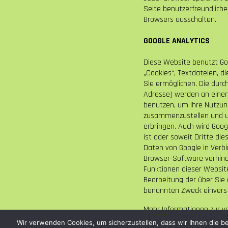
Seite benutzerfreundlicher
Browsers ausschalten.
GOOGLE ANALYTICS
Diese Website benutzt Goo
„Cookies“, Textdateien, 
Sie ermöglichen. Die durc
Adresse) werden an einen
benutzen, um Ihre Nutzun
zusammenzustellen und u
erbringen. Auch wird Goog
ist oder soweit Dritte di
Daten von Google in Verbi
Browser-Software verhinde
Funktionen dieser Website
Bearbeitung der über Sie
benannten Zweck einvers
Mehr Informationen zur v
Wir verwenden Cookies, um sicherzustellen, dass wir Ihnen die b