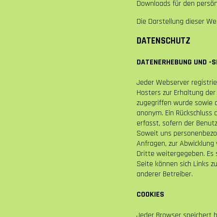
Downloads für den persönl
Die Darstellung dieser Web
DATENSCHUTZ
DATENERHEBUNG UND -S
Jeder Webserver registrie
Hosters zur Erhaltung der
zugegriffen wurde sowie 
anonym. Ein Rückschluss 
erfasst, sofern der Benut
Soweit uns personenbezog
Anfragen, zur Abwicklung
Dritte weitergegeben. Es s
Seite können sich Links 
anderer Betreiber.
COOKIES
Jeder Browser speichert 