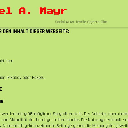
el A. Mayr
Social AI Art Textile Objects Film
 DEN INHALT DIESER WEBSEITE:
nkt com
tion, Pixabay oder Pexels.
E
NG
e werden mit größtmöglicher Sorgfalt erstellt. Der Anbieter übernimm
it und Aktualität der bereitgestellten Inhalte. Die Nutzung der Inhalte 
s. Namentlich gekennzeichnete Beiträge geben die Meinung des jeweil