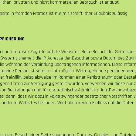
ichen, privaten und nicht kommerziellen Gebrauch ist erlaubt.
site in fremden Frames ist nur mit schriftlicher Erlaubnis zulässig.
PEICHERUNG
rt automatisch Zugriffe auf die Websites. Beim Besuch der Seite spe
 Systemsicherheit die IP-Adresse der Besucher sowie Datum des Zugriffs
die während der Verbindung übertragenen Informationen. Diese Inform
auf eine Person ist somit nicht möglich. Weitergehende personenbez
zer freiwillig, beispielsweise im Rahmen einer Registrierung oder Best
ene Daten zur Verfügung gestellt wurden, verwenden wir diese nur 
 von Bestellungen und für die technische Administration. Personenbe
ei denn, dass wir dazu in Folge zwingender gesetzlicher Vorschriften ve
zu anderen Websites befinden. Wir haben keinen Einfluss auf die Dat
bei dem Besuch einer Seite sogenannte Cookies. Cookies sind Dateien,