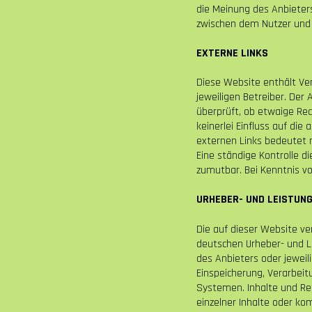
die Meinung des Anbieters
zwischen dem Nutzer und
EXTERNE LINKS
Diese Website enthält Ver
jeweiligen Betreiber. Der
überprüft, ob etwaige Re
keinerlei Einfluss auf die
externen Links bedeutet n
Eine ständige Kontrolle d
zumutbar. Bei Kenntnis vo
URHEBER- UND LEISTUN
Die auf dieser Website v
deutschen Urheber- und L
des Anbieters oder jeweili
Einspeicherung, Verarbei
Systemen. Inhalte und Rec
einzelner Inhalte oder kom